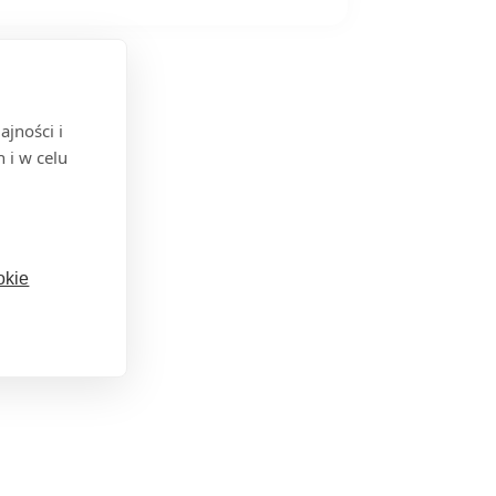
jności i
 i w celu
okie