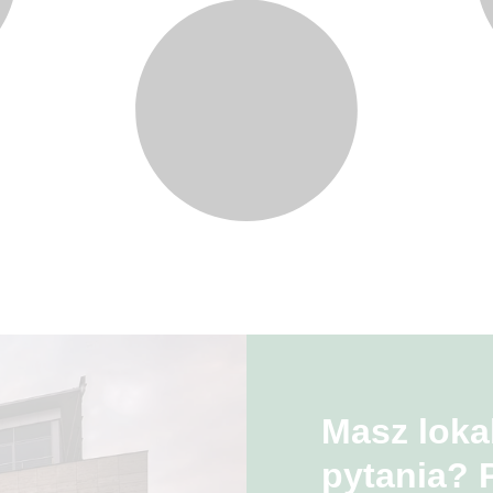
Masz loka
pytania? 