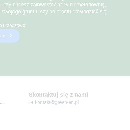
o, czy chcesz zainwestować w biometanownię,
 swojego gruntu, czy po prostu dowiedzieć się
 i rzeczowo.
nami
Skontaktuj się z nami
kontakt@green-en.pl
sa
+48 500 381 001
Zapytaj o substrat
ach
+48 500 381 002