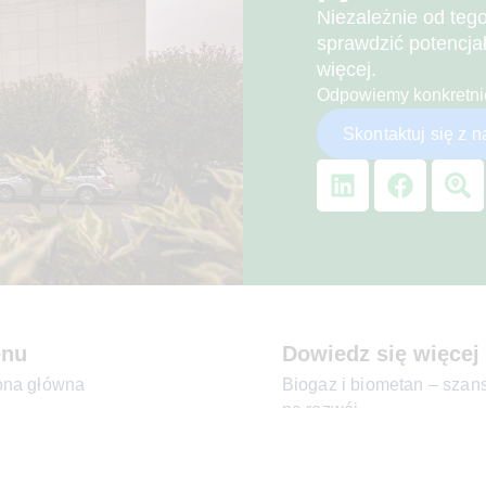
Niezależnie od teg
sprawdzić potencjał
więcej.
Odpowiemy konkretnie
Skontaktuj się z 
nu
Dowiedz się więcej
ona główna
Biogaz i biometan – szan
na rozwój
reen-en
Fakty i mity o biogazowni
g