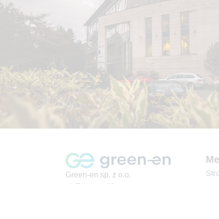
Me
Str
Green-en sp. z o.o.
ul. Ryżowa 49
O G
02-495 Warszawa
KRS:
0000900808
Blo