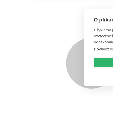
O plika
Używamy pl
użytecznoś
udoskonale
Dowiedz si