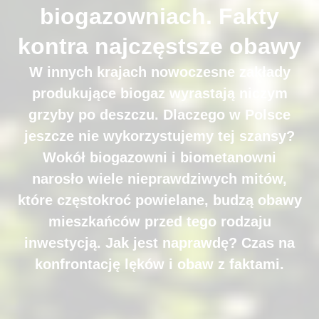
biogazowniach. Fakty
kontra najczęstsze obawy
W innych krajach nowoczesne zakłady
produkujące biogaz wyrastają niczym
grzyby po deszczu. Dlaczego w Polsce
jeszcze nie wykorzystujemy tej szansy?
Wokół biogazowni i biometanowni
narosło wiele nieprawdziwych mitów,
które częstokroć powielane, budzą obawy
mieszkańców przed tego rodzaju
inwestycją. Jak jest naprawdę? Czas na
konfrontację lęków i obaw z faktami.