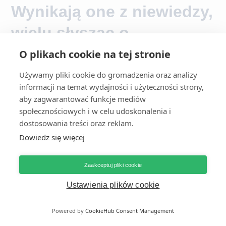
Wynikają one z niewiedzy,
wielu słysząc o
biogazowni, myli ją np. z
O plikach cookie na tej stronie
kompostownią.
Używamy pliki cookie do gromadzenia oraz analizy
informacji na temat wydajności i użyteczności strony,
Fermentujące na powietrzu
aby zagwarantować funkcje mediów
odpady potrafią mocno
społecznościowych i w celu udoskonalenia i
dostosowania treści oraz reklam.
śmierdzieć. W przypadku dużej
Dowiedz się więcej
biogazowni, a w szczególności
biometanowni, taka sytuacja
Zaakceptuj pliki cookie
absolutnie nie ma miejsca.
Ustawienia plików cookie
Dostarczane do niej surowce
przechowywane są w
Powered by
CookieHub Consent Management